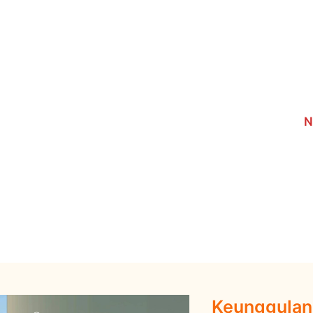
N
Keunggulan