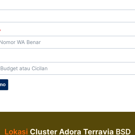
*
omo
Lokasi
Cluster Adora
Terravia
BSD