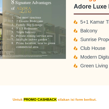
Adore Luxe
5+1 Kamar T
Balcony
Sunrise Prop
Club House
Modern Digit
Green Living
Untuk
PROMO CASHBACK
silakan isi form berikut.