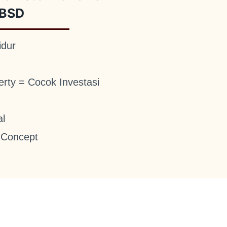
BSD
idur
erty = Cocok Investasi
al
 Concept