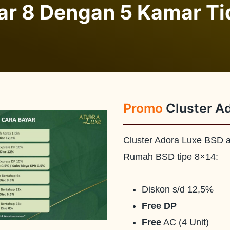
r 8 Dengan 5 Kamar Tid
Promo
Cluster A
Cluster Adora Luxe BSD a
Rumah BSD tipe 8×14:
Diskon s/d 12,5%
Free DP
Free
AC (4 Unit)