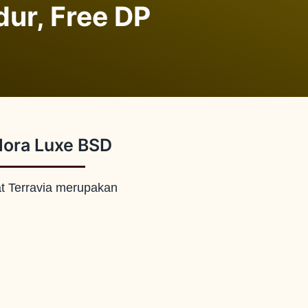
ur, Free DP
dora Luxe BSD
t Terravia merupakan