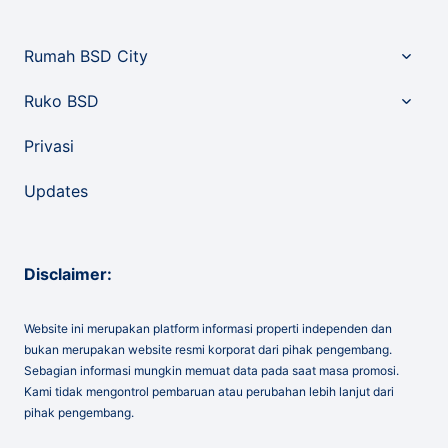
Toggle
Rumah BSD City
child
menu
Toggle
Ruko BSD
child
menu
Privasi
Updates
Disclaimer:
Website ini merupakan platform informasi properti independen dan
bukan merupakan website resmi korporat dari pihak pengembang.
Sebagian informasi mungkin memuat data pada saat masa promosi.
Kami tidak mengontrol pembaruan atau perubahan lebih lanjut dari
pihak pengembang.