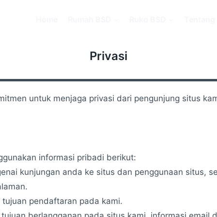
Home
Rumah BSD
Ruko BSD
Tentang 
Privasi
omitmen untuk menjaga privasi dari pengunjung situs k
nakan informasi pribadi berikut:
ai kunjungan anda ke situs dan penggunaan situs, seper
alaman.
 tujuan pendaftaran pada kami.
tujuan berlangganan pada situs kami, informasi email d