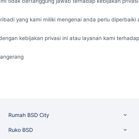
ami tidak bertanggung jawab terhadap kebijakan privasi a
ibadi yang kami miliki mengenai anda perlu diperbaiki 
ngan kebijakan privasi ini atau layanan kami terhadap 
 Tangerang
Toggle
Rumah BSD City
child
menu
Toggle
Ruko BSD
child