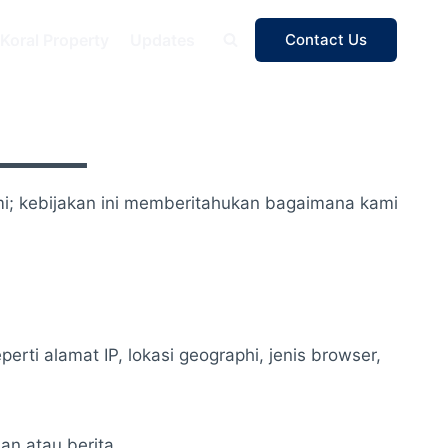
Koral Property
Updates
Contact Us
ami; kebijakan ini memberitahukan bagaimana kami
ti alamat IP, lokasi geographi, jenis browser,
an atau berita.