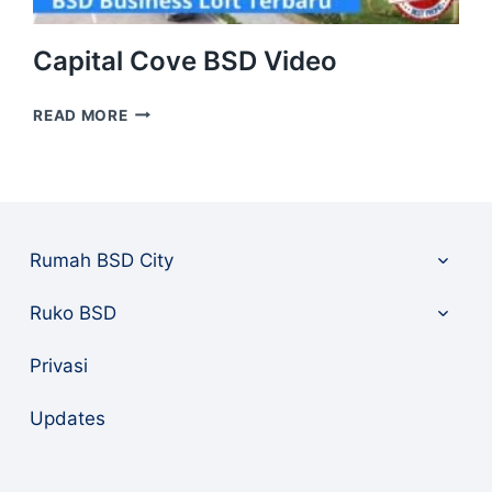
Capital Cove BSD Video
CAPITAL
READ MORE
COVE
BSD
VIDEO
Toggle
Rumah BSD City
child
menu
Toggle
Ruko BSD
child
menu
Privasi
Updates