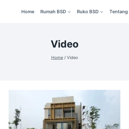
Home
Rumah BSD
Ruko BSD
Tentang 
Video
Home
/
Video