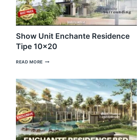
Show Unit Enchante Residence
Tipe 10×20
SHOW
READ MORE
UNIT
ENCHANTE
RESIDENCE
TIPE
10×20