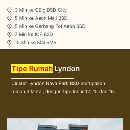
3 Min ke QBig BSD City
5 Min ke Aeon Mall BSD
5 Min ke Gerbang Tol Aeon BSD
7 Min ke ICE BSD
15 Min ke Mal SMS
Tipe Rumah
Lyndon
Cluster Lyndon Nava Park BSD merupakan
rumah 3 lantai, dengan tipe lebar 12, 15 dan 19.