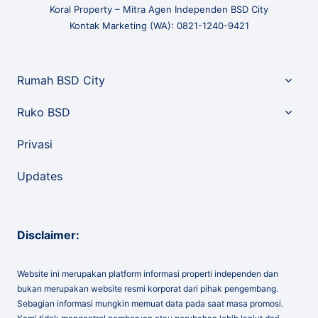
Koral Property – Mitra Agen Independen BSD City
Kontak Marketing (WA): 0821-1240-9421
Toggle
Rumah BSD City
child
menu
Toggle
Ruko BSD
child
menu
Privasi
Updates
Disclaimer:
Website ini merupakan platform informasi properti independen dan
bukan merupakan website resmi korporat dari pihak pengembang.
Sebagian informasi mungkin memuat data pada saat masa promosi.