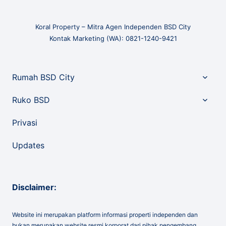
Koral Property – Mitra Agen Independen BSD City
Kontak Marketing (WA): 0821-1240-9421
Toggle
Rumah BSD City
child
menu
Toggle
Ruko BSD
child
menu
Privasi
Updates
Disclaimer:
Website ini merupakan platform informasi properti independen dan
bukan merupakan website resmi korporat dari pihak pengembang.