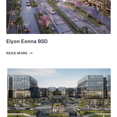
Elyon Eonna BSD
ELYON
READ MORE
EONNA
BSD