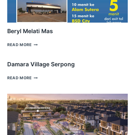
Beryl Melati Mas
BERYL
READ MORE
MELATI
MAS
Damara Village Serpong
DAMARA
READ MORE
VILLAGE
SERPONG