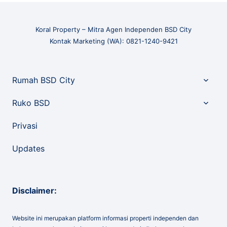
Koral Property – Mitra Agen Independen BSD City
Kontak Marketing (WA): 0821-1240-9421
Toggle
Rumah BSD City
child
menu
Toggle
Ruko BSD
child
menu
Privasi
Updates
Disclaimer:
Website ini merupakan platform informasi properti independen dan