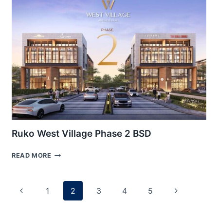
Ruko West Village Phase 2 BSD
RUKO
READ MORE
WEST
VILLAGE
Page
PHASE
Previous
Next
1
2
3
4
5
navigation
2
Page
Page
BSD