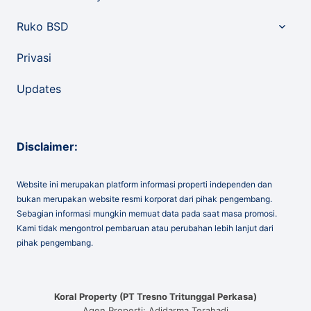
child
menu
Toggle
Ruko BSD
child
menu
Privasi
Updates
Disclaimer:
Website ini merupakan platform informasi properti independen dan
bukan merupakan website resmi korporat dari pihak pengembang.
Sebagian informasi mungkin memuat data pada saat masa promosi.
Kami tidak mengontrol pembaruan atau perubahan lebih lanjut dari
pihak pengembang.
Koral Property (PT Tresno Tritunggal Perkasa)
Agen Properti: Adidarma Terahadi