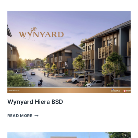
XLANE
MOZIA
BSD
Wynyard Hiera BSD
WYNYARD
READ MORE
HIERA
BSD