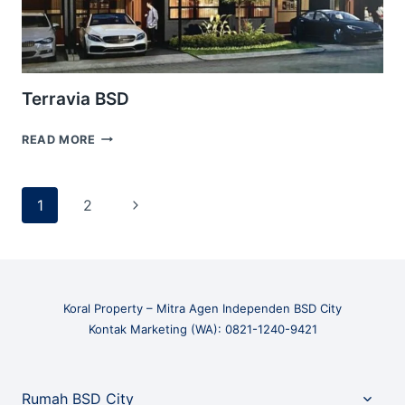
Terravia BSD
TERRAVIA
READ MORE
BSD
Page
Next
1
2
navigation
Page
Koral Property – Mitra Agen Independen BSD City
Kontak Marketing (WA): 0821-1240-9421
Toggle
Rumah BSD City