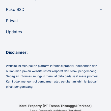
child
menu
Toggle
Ruko BSD
child
menu
Privasi
Updates
Disclaimer:
Website ini merupakan platform informasi properti independen dan
bukan merupakan website resmi korporat dari pihak pengembang.
Sebagian informasi mungkin memuat data pada saat masa promosi.
Kami tidak mengontrol pembaruan atau perubahan lebih lanjut dari
pihak pengembang.
Koral Property (PT Tresno Tritunggal Perkasa)
Agen Properti: Adidarma Terahadi