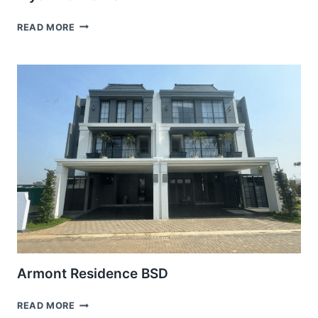
ELYON
READ MORE
EONNA
BSD
Armont Residence BSD
ARMONT
READ MORE