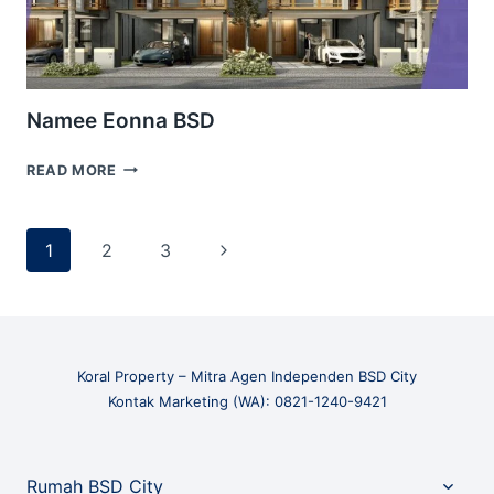
Namee Eonna BSD
NAMEE
READ MORE
EONNA
BSD
Page
Next
1
2
3
navigation
Page
Koral Property – Mitra Agen Independen BSD City
Kontak Marketing (WA): 0821-1240-9421
Toggle
Rumah BSD City