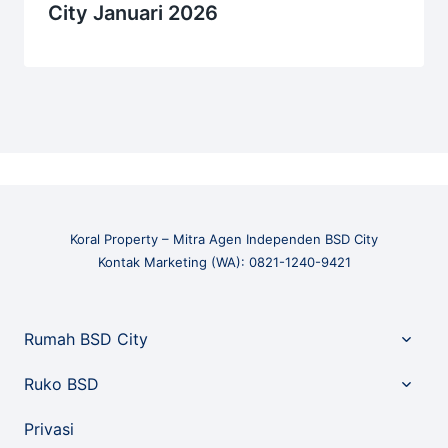
City Januari 2026
Koral Property – Mitra Agen Independen BSD City
Kontak Marketing (WA): 0821-1240-9421
Toggle
Rumah BSD City
child
menu
Toggle
Ruko BSD
child
menu
Privasi